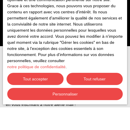
Grace à ces technologies, nous pouvons vous proposer du
Au 3ème et dernier étage d'un petit immeuble de 1901
contenu en rapport avec vos centres d'intérêt. Ils nous
calme et entretenu dans le quartier de la Foire Exposition
permettent également d'améliorer la qualité de nos services et
: T3 bis composé de d'une entrée, un dégagement, 2
la convivialité de notre site internet. Nous utiliserons
chambres, 1 bureau, un vaste séjour avec cuisine
uniquement les données personnelles pour lesquelles vous
aménagée et semi équipée ouverte, une salle de bains,
avez donné votre accord. Vous pouvez les modifier à n'importe
un wc. Facilité de stationnement dans les rues
quel moment via la rubrique ″Gérer les cookies″ en bas de
avoisinantes. En annexe : 1 cave en sous-sol
notre site, à l'exception des cookies essentiels à son
Appartement vendu loué à 640 € HC / mois (bail de
fonctionnement. Pour plus d'informations sur vos données
06/2018)
personnelles, veuillez consulter
notre politique de confidentialité
.
Vous ne trouvez pas
Tout accepter
Tout refuser
la propriété de vos rêves ?
Personnaliser
Ne manquez plus aucun bien correspondant à votre recherche
en vous inscrivant à notre alerte mail !
Prénom