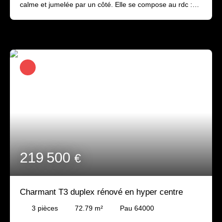
calme et jumelée par un côté. Elle se compose au rdc :
d'une entrée, d'un séjour exposé sud avec une terrasse
semi-couverte, une cuisine aménagée et partiellement
équipée (four / hotte / plaque cuisson / lave-vaisselle)
ouverte sur le séjour et attenante au garage, un wc
indépendant. A l'étage : 3 chambres avec placard et une
salle de bains avec wc. Le garage communique
également avec le jardin La configuration de cette maison
est idéale pour un 1er achat ou pour une petite famille.
Prévoir embellissements à remettre à votre goût. Les
1ères commodités sont à proximité. Volets motorisés /
clim réversibles
219 500
€
Charmant T3 duplex rénové en hyper centre
3
pièces
72.79
m²
Pau 64000