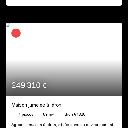
à Pau, en centre ville quartier St Cricq, avec cave et petit
emplacement de parking au sous-sol. L'appartement est
situé au 1er étage et est composé d'une enrée avce
placard, une cuisinie ouverte aménagée et équipée, un
séjour exposé Ouest, une chambre avec placard et une
salle de douche avec wc. Cet appartement est idéalement
placé, à proximité des commodités et du centre ville mais
également des lycées et écoles du centre ville, ce qui
permet à l'acquéreur un futur investissement locatif
lorsqu'il récupèrera l'usufruit. Le propriétaire vendeur est
un homme seul, âgé de 76 ans et souhaite conserver
l'usufruit total jusqu'à son départ. Valeur vénale du bien et
de ses annexes : 90 000 €
249 310
€
Maison jumelée à Idron
4
pièces
89
m²
Idron 64320
Agréable maison à Idron, située dans un environnement