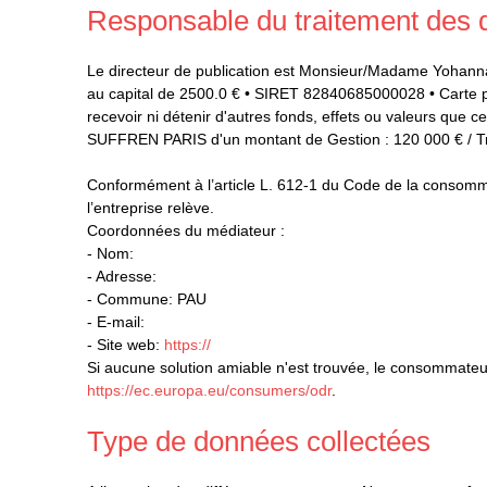
Responsable du traitement des
Le directeur de publication est Monsieur/Madame Y
au capital de 2500.0 € • SIRET 82840685000028 • Carte 
recevoir ni détenir d'autres fonds, effets ou valeurs qu
SUFFREN PARIS d'un montant de Gestion : 120 000 € / Tr
Conformément à l’article L. 612-1 du Code de la consomma
l’entreprise relève.
Coordonnées du médiateur :
- Nom:
- Adresse:
- Commune: PAU
- E-mail:
- Site web:
https://
Si aucune solution amiable n'est trouvée, le consommateur
https://ec.europa.eu/consumers/odr
.
Type de données collectées