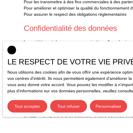
Pour les transmettre à des fins commerciales à des parte
Pour améliorer et optimiser la qualité du fonctionnement d
Pour assurer le respect des obligations réglementaires
Confidentialité des données
La société a pris les mesures organisationnelles, physique
Les données personnelles des utilisateurs peuvent être tr
LE RESPECT DE VOTRE VIE PRIV
Durée de conservation des don
Nous utilisons des cookies afin de vous offrir une expérience opt
vos centres d'intérêt. Ils nous permettent également d'améliorer la 
Nous conservons vos données uniquement le temps nécessai
vous avez donné votre accord. Vous pouvez les modifier à n'importe
plus d'informations sur vos données personnelles, veuillez consult
Droits des utilisateurs
Tout accepter
Tout refuser
Personnaliser
Conformément à la réglementation européenne et à la loi I
SWEET HOME ont le droit d’accéder à leurs données et le d
Si vous ne souhaitez pas faire l'objet de prospection com