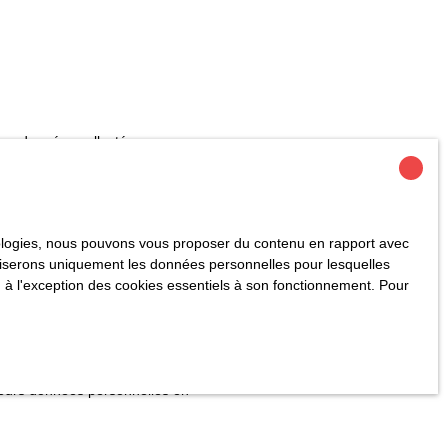
 des données collectées.
ervices.
hnologies, nous pouvons vous proposer du contenu en rapport avec
utiliserons uniquement les données personnelles pour lesquelles
gales.
 à l'exception des cookies essentiels à son fonctionnement. Pour
nnées personnelles sont traitées par la société SARL HOME
 leurs données personnelles en
sur la liste d'opposition au démarchage téléphonique,