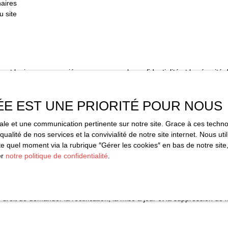
naires
u site
s et logiques appropriées pour assurer la confidentialité et la sécurité
aitées par des sous-traitants pour nous permettre de vous fournir nos s
ÉE EST UNE PRIORITÉ POUR NOUS
nées
imale et une communication pertinente sur notre site. Grace à ces tec
qualité de nos services et la convivialité de notre site internet. Nous 
re pour les finalités poursuivies, conformément aux prescriptions lé
 quel moment via la rubrique ″Gérer les cookies″ en bas de notre site,
er
notre politique de confidentialité
.
nformatique et libertés du 6 janvier 1978, les internautes dont les do
roit de demander la rectification, la mise à jour et la suppression de
merciale par voie téléphonique, vous pouvez vous inscrire gratuitement 