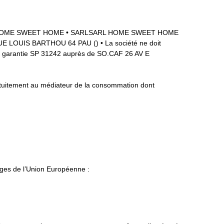
e SARL HOME SWEET HOME • SARLSARL HOME SWEET HOME
RUE LOUIS BARTHOU 64 PAU () • La société ne doit
 de garantie SP 31242 auprès de SO.CAF 26 AV E
ratuitement au médiateur de la consommation dont
iges de l’Union Européenne :