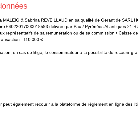
 données
ohanna MALEIG & Sabrina REVEILLAUD en sa qualité de Gérant d
pro 64022017000018593 délivrée par Pau / Pyrénées Atlantiques 21 
e ceux représentatifs de sa rémunération ou de sa commission • Caisse
ansaction : 110 000 €
tion, en cas de litige, le consommateur a la possibilité de recourir g
 peut également recourir à la plateforme de règlement en ligne des lit