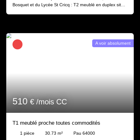
Bosquet et du Lycée St Cricq : T2 meublé en duplex situé
au dernier étage d'un petit immeuble et composé d'une
entrée sur séjour et cuisine équipée
(frigo/four/plaques/hotte), d'un petit balcon, d'une salle de
douche avec wc et lave-linge. A l'étage : une chambre en
mezzanine avec rangements Disponible début Septembre
A voir absolument
510
€ /mois CC
T1 meublé proche toutes commodités
1
pièce
30.73
m²
Pau 64000