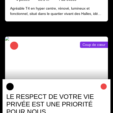
Agréable T4 en hyper centre, rénové, lumineux et
fonctionnel, situé dans le quartier vivant des Halles, idéal
pour une vie citadine. Cet appartement situé au 3ème et
dernier étage est composé d'une entrée, de 3 chambres,
d'un séjour, d'une salle d'eau, d'un wc séparé, d'une
cuisine aménagée et semi équipée indépendante, ainsi
que d'un cellier aménagé. Toutes commodités à
Coup de cœur
proximité. Etude solvabilité indispensable
520
€ /mois CC
LE RESPECT DE VOTRE VIE
PRIVÉE EST UNE PRIORITÉ
Studio meublé centre ville Bld des Pyrénées
POUR NOUS