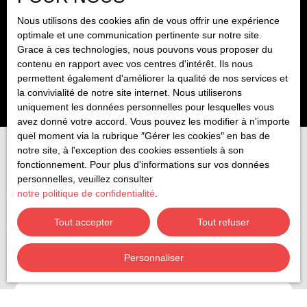
1
pièce
27
m²
Pau 64000
Nous utilisons des cookies afin de vous offrir une expérience
optimale et une communication pertinente sur notre site.
IDEAL étudiant - studio meublé au coeur du centre ville,
Grace à ces technologies, nous pouvons vous proposer du
dans une Résidence entretenue située Bld des Pyrénées
contenu en rapport avec vos centres d'intérêt. Ils nous
et donnant au calme en rdc sur cour intérieure. Cet
permettent également d'améliorer la qualité de nos services et
appartement propose une pièce de vie aménagée et
la convivialité de notre site internet. Nous utiliserons
meublée, un coin cuisine entièrement équipée et
uniquement les données personnelles pour lesquelles vous
aménagée, une salle de bains avec wc. A 2 pas du Lycée
avez donné votre accord. Vous pouvez les modifier à n'importe
Barthou, Clémenceau et de toutes commodités.
quel moment via la rubrique ″Gérer les cookies″ en bas de
Disponible 01/08/2026
notre site, à l'exception des cookies essentiels à son
fonctionnement. Pour plus d'informations sur vos données
personnelles, veuillez consulter
Vous ne trouvez pas
notre politique de confidentialité
.
la propriété de vos rêves ?
Tout accepter
Tout refuser
Ne manquez plus aucun bien correspondant à votre recherche
Personnaliser
en vous inscrivant à notre alerte mail !
Prénom