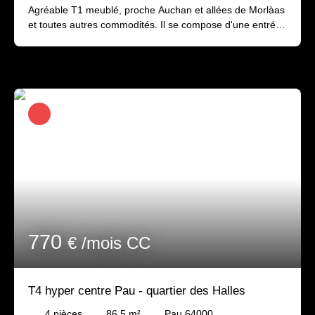
Agréable T1 meublé, proche Auchan et allées de Morlàas
et toutes autres commodités. Il se compose d'une entrée,
un séjour exposé plein sud avec balcon et grand placard
aménagé, une cuisine séparée aménagée et équipée,
une salle de bains avec branchement lave-linge (lave-
linge fourni) et un wc séparé. Une cave privée en rdc et
un parking collectif complète le bien. La Résidence est
sécurisée et située dans un cadre verdoyant et très
agréable. Disponible début Aout 2026
770
€ /mois CC
T4 hyper centre Pau - quartier des Halles
4
pièces
86.5
m²
Pau 64000