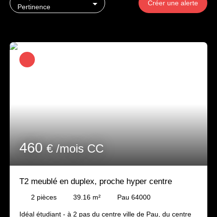
Créer une alerte
Pertinence
460
€ /mois CC
T2 meublé en duplex, proche hyper centre
2
pièces
39.16
m²
Pau 64000
Idéal étudiant - à 2 pas du centre ville de Pau, du centre