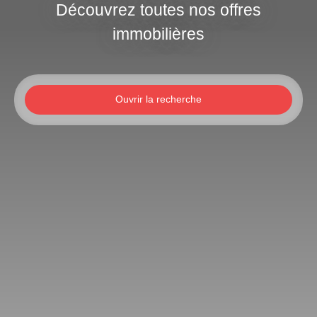
Découvrez toutes nos offres
immobilières
Ouvrir la recherche
Type d'offre
Location
Type de bien
Appartement
Localisation
Pau (64000)
Loyer max (€/mois)
Surface min (m²)