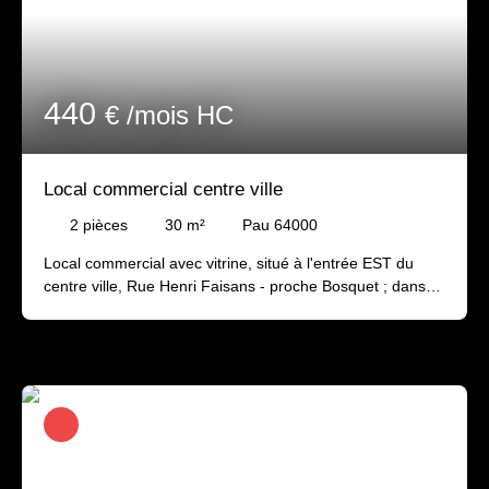
440
€ /mois HC
Local commercial centre ville
2
pièces
30
m²
Pau 64000
Local commercial avec vitrine, situé à l'entrée EST du
centre ville, Rue Henri Faisans - proche Bosquet ; dans
une rue passante, avec stationnement souterrain à
proximité. Il se compose d'un 1er espace avec vitrine et
d'un 2ème espace plus petit avec un point d'eau et accès
à un toit terrasse. Les wc sont situés dans les parties
communes de l'immeuble. Restauration et nuisances
sonores et olfactives non autorisées. (activités
actuellement exercées : prothésiste ongulaire + cabine
soins et massages) Disponible début Juin 2026