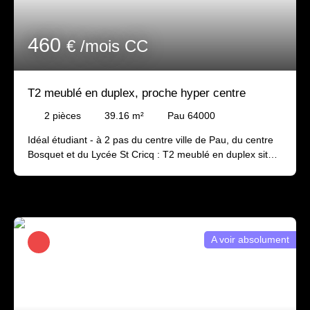
460
€ /mois CC
T2 meublé en duplex, proche hyper centre
2
pièces
39.16
m²
Pau 64000
Idéal étudiant - à 2 pas du centre ville de Pau, du centre
Bosquet et du Lycée St Cricq : T2 meublé en duplex situé
au dernier étage d'un petit immeuble et composé d'une
entrée sur séjour et cuisine équipée
(frigo/four/plaques/hotte), d'un petit balcon, d'une salle de
douche avec wc et lave-linge. A l'étage : une chambre en
mezzanine avec rangements Disponible début Septembre
A voir absolument