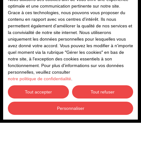
optimale et une communication pertinente sur notre site.
Grace à ces technologies, nous pouvons vous proposer du
contenu en rapport avec vos centres d'intérêt. Ils nous
permettent également d'améliorer la qualité de nos services et
la convivialité de notre site internet. Nous utiliserons
uniquement les données personnelles pour lesquelles vous
520
€ /mois CC
avez donné votre accord. Vous pouvez les modifier à n'importe
quel moment via la rubrique ″Gérer les cookies″ en bas de
notre site, à l'exception des cookies essentiels à son
fonctionnement. Pour plus d'informations sur vos données
Studio meublé centre ville Bld des Pyrénées
personnelles, veuillez consulter
1
pièce
27
m²
Pau 64000
notre politique de confidentialité
.
IDEAL étudiant - studio meublé au coeur du centre ville,
Tout accepter
Tout refuser
dans une Résidence entretenue située Bld des Pyrénées
et donnant au calme en rdc sur cour intérieure. Cet
appartement propose une pièce de vie aménagée et
Personnaliser
meublée, un coin cuisine entièrement équipée et
aménagée, une salle de bains avec wc. A 2 pas du Lycée
Barthou, Clémenceau et de toutes commodités.
Disponible 01/08/2026