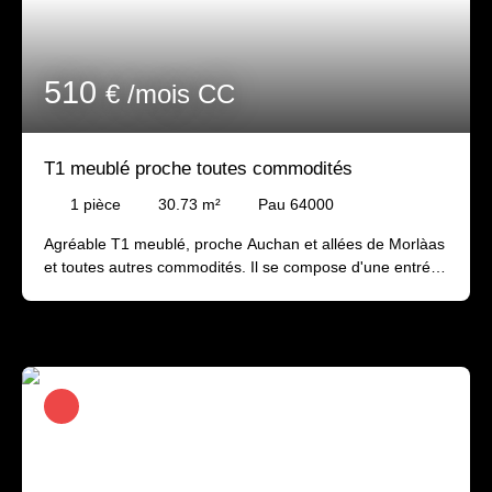
510
€ /mois CC
T1 meublé proche toutes commodités
1
pièce
30.73
m²
Pau 64000
Agréable T1 meublé, proche Auchan et allées de Morlàas
et toutes autres commodités. Il se compose d'une entrée,
un séjour exposé plein sud avec balcon et grand placard
aménagé, une cuisine séparée aménagée et équipée,
une salle de bains avec branchement lave-linge (lave-
linge fourni) et un wc séparé. Une cave privée en rdc et
un parking collectif complète le bien. La Résidence est
sécurisée et située dans un cadre verdoyant et très
agréable. Disponible début Aout 2026