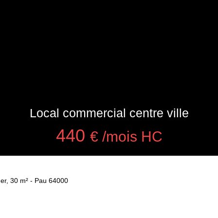
Local commercial centre ville
440
€ /mois HC
uer, 30 m² - Pau 64000