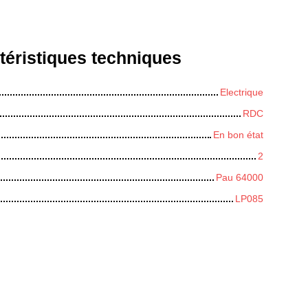
téristiques
techniques
Electrique
RDC
En bon état
2
Pau 64000
LP085