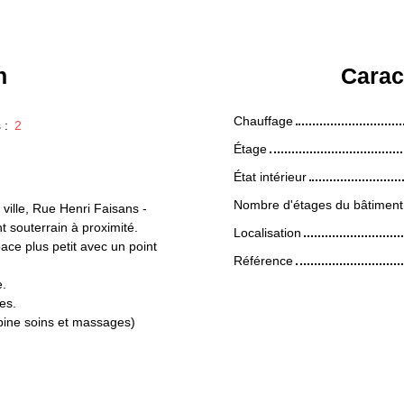
n
Carac
Chauffage
s
:
2
Étage
État intérieur
Nombre d'étages du bâtiment
 ville, Rue Henri Faisans -
 souterrain à proximité.
Localisation
ace plus petit avec un point
Référence
e.
es.
abine soins et massages)