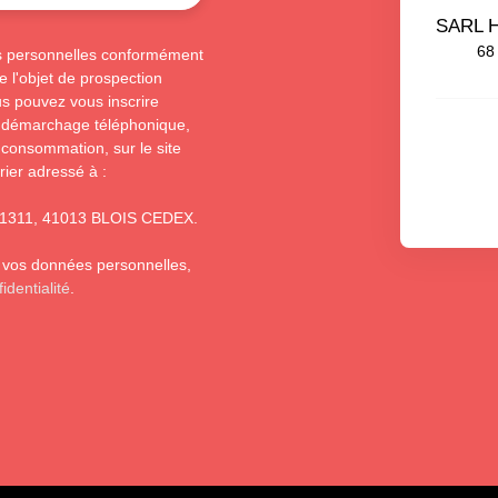
SARL 
68
s personnelles conformément
 l'objet de prospection
s pouvez vous inscrire
au démarchage téléphonique,
 consommation, sur le site
rier adressé à :
S 61311, 41013 BLOIS CEDEX.
e vos données personnelles,
identialité
.