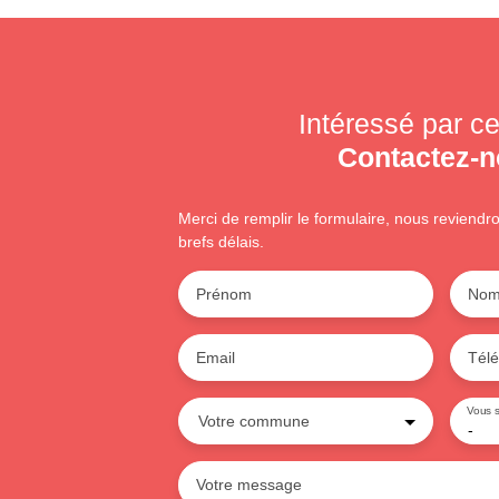
Intéressé par ce
Contactez-
Merci de remplir le formulaire, nous reviendr
brefs délais.
Prénom
No
Email
Tél
Vous s
Votre commune
-
Votre message