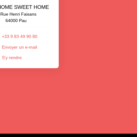
HOME SWEET HOME
 Rue Henri Faisans
64000 Pau
+33 9 83 49 90 80
Envoyer un e-mail
S'y rendre