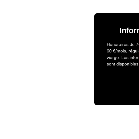
Infor
Honoraires de 76
60 €/mois, régul
vierge. Les info
sont disponibles